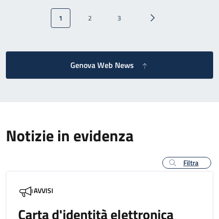
Paginazione
1
2
3
Pagina attuale
Pagina
Pagina
Pagina successiva
Genova Web News
Notizie in evidenza
Filtra
AVVISI
Carta d'identità elettronica