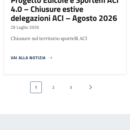
4.0 – Chiusure estive
delegazioni ACI – Agosto 2026
28 Luglio 2026
Chiusure sul territorio sportelli ACI
VAI ALLA NOTIZIA
Paginazione
1
2
3
Pagina attuale
Pagina
Pagina
Pagina successiva