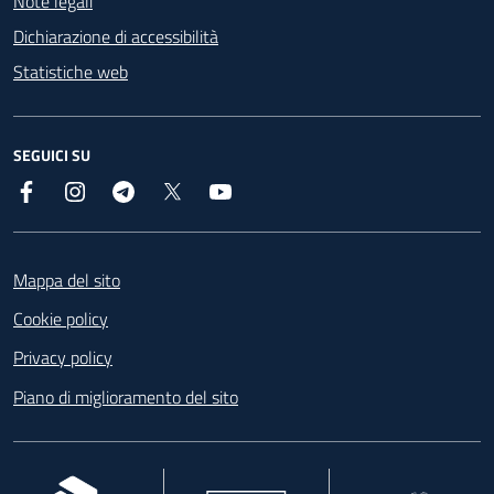
Note legali
Dichiarazione di accessibilità
Statistiche web
SEGUICI SU
Facebook
Instagram
Telegram
X
YouTube
Footer
Mappa del sito
Cookie policy
Privacy policy
Piano di miglioramento del sito
, apre in una nuova scheda
, apre in una nuova scheda
, apre in una nuova 