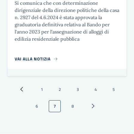
Si comunica che con determinazione
dirigenziale della direzione politiche della casa
n. 2927 del 4.6.2024 è stata approvata la
graduatoria definitiva relativa al Bando per
l'anno 2023 per l'assegnazione di alloggi di
edilizia residenziale pubblica
VAI ALLA NOTIZIA
Paginazione
1
2
3
4
5
Pagina precedente
Pagina
Pagina
Pagina
Pagina
Pagina
6
7
8
Pagina
Pagina attuale
Pagina
Pagina successiva