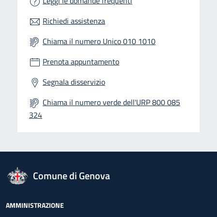
Leggi le domande frequenti
Richiedi assistenza
Chiama il numero Unico 010 1010
Prenota appuntamento
Segnala disservizio
Chiama il numero verde dell'URP 800 085
324
logo Unione Europea
Comune di Genova
Footer - Navigazione
AMMINISTRAZIONE