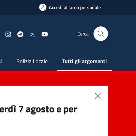
Accedi all'area personale
Cerca
Facebook
Instagram
Telegram
X
YouTube
ndaria
i
Polizia Locale
Tutti gli argomenti
nerdì 7 agosto e per