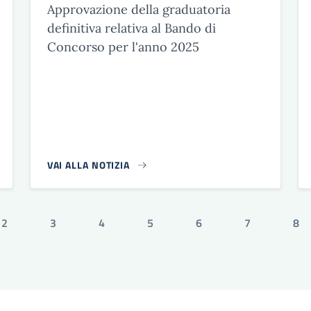
Approvazione della graduatoria
definitiva relativa al Bando di
Concorso per l'anno 2025
VAI ALLA NOTIZIA
2
3
4
5
6
7
8
tuale
Pagina
Pagina
Pagina
Pagina
Pagina
Pagina
Pag