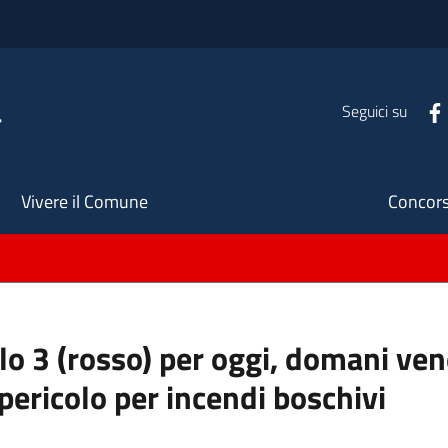
a
Seguici su
Seco
Vivere il Comune
Concors
llo 3 (rosso) per oggi, domani ve
pericolo per incendi boschivi