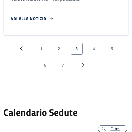
VAI ALLA NOTIZIA
Paginazione
1
2
3
4
5
Pagina precedente
Pagina
Pagina
Pagina attuale
Pagina
Pagina
6
7
Pagina
Pagina
Pagina successiva
Calendario Sedute
Filtra