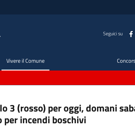
a
Seguici su
Seco
Vivere il Comune
Concors
ello 3 (rosso) per oggi, domani s
o per incendi boschivi