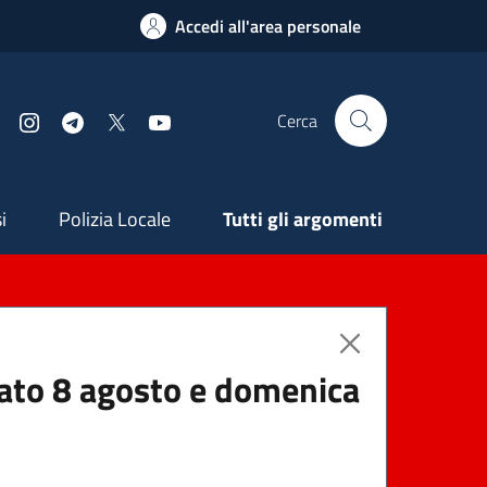
Accedi all'area personale
Cerca
Facebook
Instagram
Telegram
X
YouTube
ndaria
i
Polizia Locale
Tutti gli argomenti
abato 8 agosto e domenica