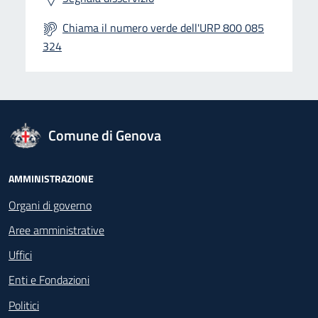
Chiama il numero verde dell'URP 800 085
324
logo Unione Europea
Comune di Genova
Footer - Navigazione
AMMINISTRAZIONE
Organi di governo
Aree amministrative
Uffici
Enti e Fondazioni
Politici