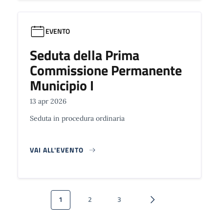
EVENTO
Seduta della Prima
Commissione Permanente
Municipio I
13 apr 2026
Seduta in procedura ordinaria
VAI ALL'EVENTO
Paginazione
1
2
3
Pagina attuale
Pagina
Pagina
Pagina successiva