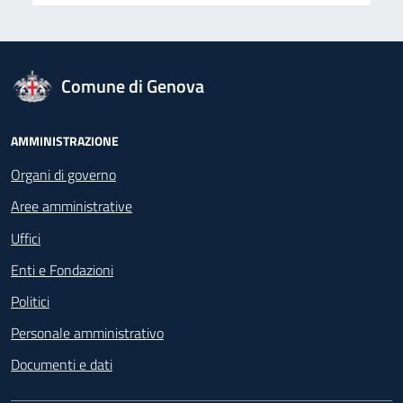
logo Unione Europea
Comune di Genova
Footer - Navigazione
AMMINISTRAZIONE
Organi di governo
Aree amministrative
Uffici
Enti e Fondazioni
Politici
Personale amministrativo
Documenti e dati