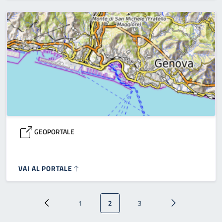
GEOPORTALE
VAI AL PORTALE
Paginazione
1
2
3
Pagina precedente
Pagina
Pagina attuale
Pagina
Pagina successi