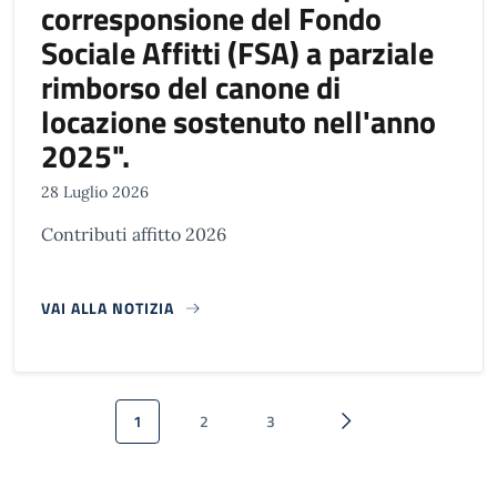
corresponsione del Fondo
Sociale Affitti (FSA) a parziale
rimborso del canone di
locazione sostenuto nell'anno
2025".
28 Luglio 2026
Contributi affitto 2026
VAI ALLA NOTIZIA
Paginazione
1
2
3
Pagina attuale
Pagina
Pagina
Pagina successiva