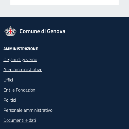
logo Unione Europea
Comune di Genova
Footer - Navigazione
AMMINISTRAZIONE
Organi di governo
Aree amministrative
Uffici
Enti e Fondazioni
Politici
Personale amministrativo
Documenti e dati