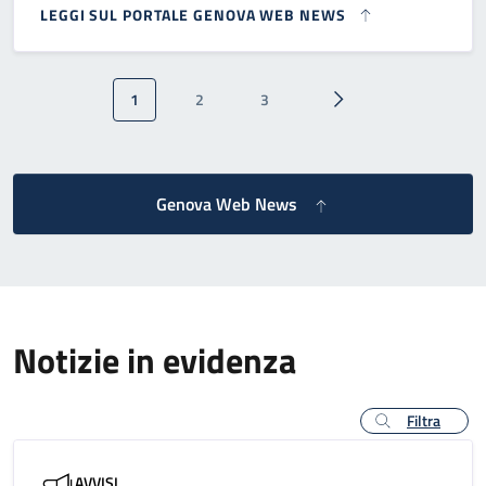
LEGGI SUL PORTALE GENOVA WEB NEWS
Paginazione
1
2
3
Pagina attuale
Pagina
Pagina
Pagina successiva
Genova Web News
Notizie in evidenza
Filtra
AVVISI