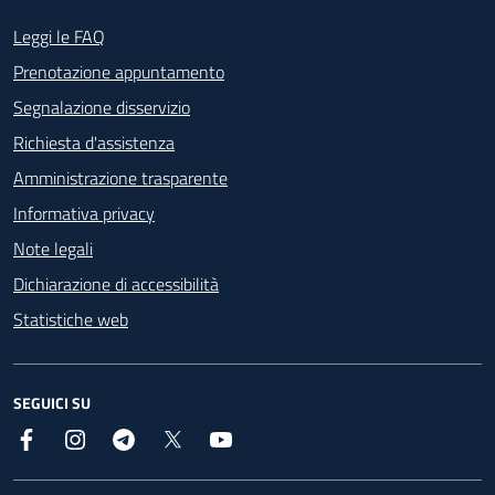
Footer - Contatti
Leggi le FAQ
Prenotazione appuntamento
Segnalazione disservizio
Richiesta d'assistenza
Amministrazione trasparente
Informativa privacy
Note legali
Dichiarazione di accessibilità
Statistiche web
SEGUICI SU
Facebook
Instagram
Telegram
X
YouTube