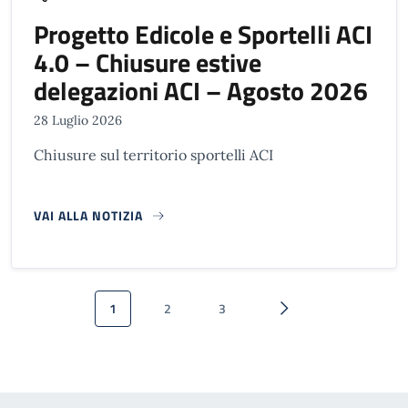
Progetto Edicole e Sportelli ACI
4.0 – Chiusure estive
delegazioni ACI – Agosto 2026
28 Luglio 2026
Chiusure sul territorio sportelli ACI
VAI ALLA NOTIZIA
Paginazione
1
2
3
Pagina attuale
Pagina
Pagina
Pagina successiva