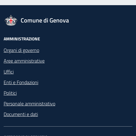
logo Unione Europea
Comune di Genova
Footer - Navigazione
AMMINISTRAZIONE
Organi di governo
Aree amministrative
Uffici
Enti e Fondazioni
Politici
Personale amministrativo
Documenti e dati