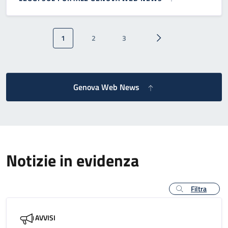
Paginazione
1
2
3
Pagina attuale
Pagina
Pagina
Pagina successiva
Genova Web News
Notizie in evidenza
Filtra
AVVISI