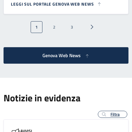
LEGGI SUL PORTALE GENOVA WEB NEWS
Paginazione
1
2
3
Pagina attuale
Pagina
Pagina
Pagina successiva
Genova Web News
Notizie in evidenza
Filtra
AVVISI