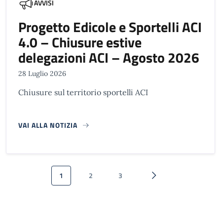
AVVISI
Progetto Edicole e Sportelli ACI
4.0 – Chiusure estive
delegazioni ACI – Agosto 2026
28 Luglio 2026
Chiusure sul territorio sportelli ACI
VAI ALLA NOTIZIA
Paginazione
1
2
3
Pagina attuale
Pagina
Pagina
Pagina successiva