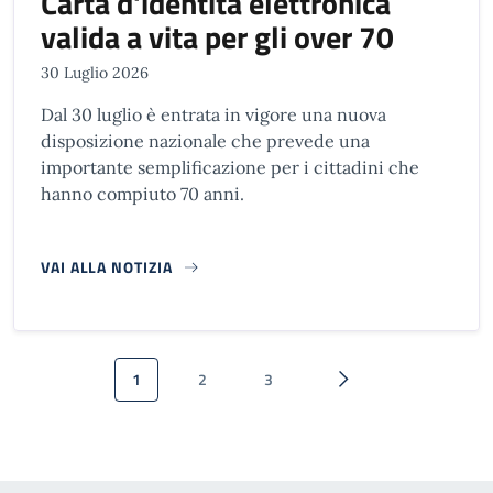
Carta d'identità elettronica
valida a vita per gli over 70
30 Luglio 2026
Dal 30 luglio è entrata in vigore una nuova
disposizione nazionale che prevede una
importante semplificazione per i cittadini che
hanno compiuto 70 anni.
VAI ALLA NOTIZIA
Paginazione
1
2
3
Pagina attuale
Pagina
Pagina
Pagina successiva