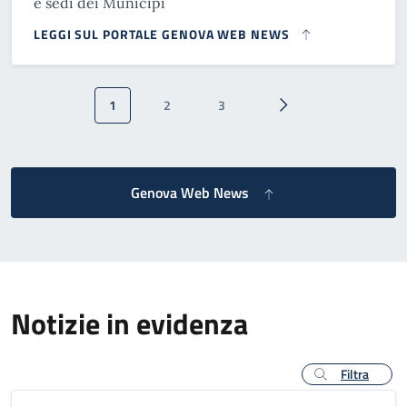
e sedi dei Municipi
LEGGI SUL PORTALE GENOVA WEB NEWS
Paginazione
1
2
3
Pagina attuale
Pagina
Pagina
Pagina successiva
Genova Web News
Notizie in evidenza
Filtra