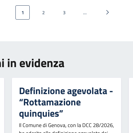
1
2
3
…
Pagina attuale
Pagina
Pagina
Pagina succ
i in evidenza
Definizione agevolata -
“Rottamazione
quinquies”
Il Comune di Genova, con la DCC 28/2026,