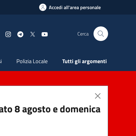
Accedi all'area personale
Cerca
Facebook
Instagram
Telegram
X
YouTube
ndaria
i
Polizia Locale
Tutti gli argomenti
abato 8 agosto e domenica