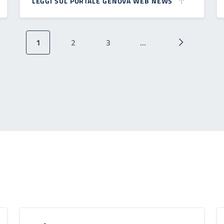
LEGGI SUL PORTALE GENOVA WEB NEWS
1
2
3
…
Pagina attuale
Pagina
Pagina
Pagina succ