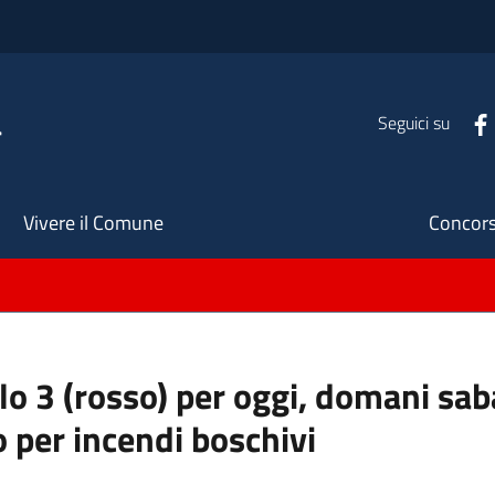
a
Seguici su
Seco
Vivere il Comune
Concors
ello 3 (rosso) per oggi, domani s
o per incendi boschivi