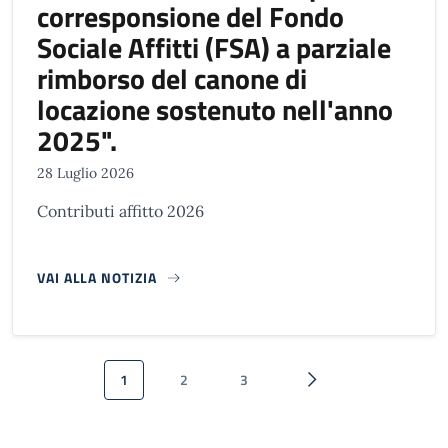
corresponsione del Fondo
Sociale Affitti (FSA) a parziale
rimborso del canone di
locazione sostenuto nell'anno
2025".
28 Luglio 2026
Contributi affitto 2026
VAI ALLA NOTIZIA
Paginazione
1
2
3
Pagina attuale
Pagina
Pagina
Pagina successiva