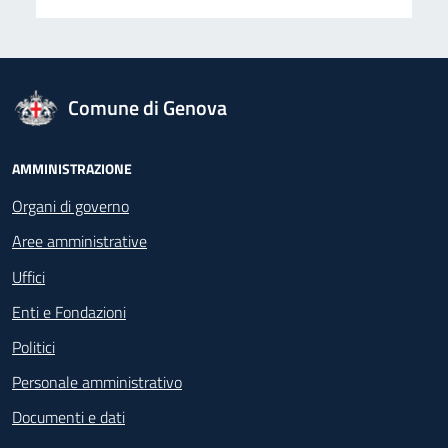
logo Unione Europea
Comune di Genova
Footer - Navigazione
AMMINISTRAZIONE
Organi di governo
Aree amministrative
Uffici
Enti e Fondazioni
Politici
Personale amministrativo
Documenti e dati