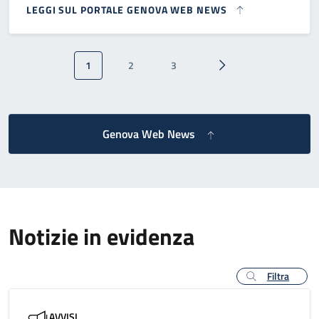
LEGGI SUL PORTALE GENOVA WEB NEWS
Paginazione
1
2
3
Pagina attuale
Pagina
Pagina
Pagina successiva
Genova Web News
Notizie in evidenza
Filtra
AVVISI