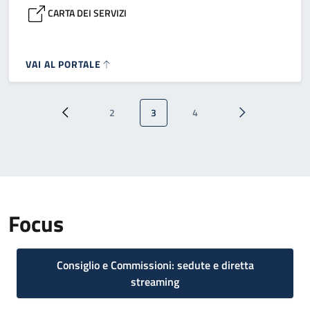
CARTA DEI SERVIZI
VAI AL PORTALE
Paginazione
2
3
4
Pagina precedente
Pagina
Pagina attuale
Pagina
Pagina successi
Focus
Consiglio e Commissioni: sedute e diretta
streaming