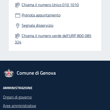
Chiama il numero Unico 010 1010
Prenota appuntamento
Segnala disservizio
Chiama il numero verde dell'URP 800 085
324
logo Unione Europea
Comune di Genova
Footer - Navigazione
AMMINISTRAZIONE
Organi di governo
Aree amministrative