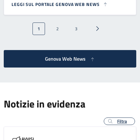
LEGGI SUL PORTALE GENOVA WEB NEWS
Paginazione
1
2
3
Pagina attuale
Pagina
Pagina
Pagina successiva
Genova Web News
Notizie in evidenza
Filtra
AVVISI