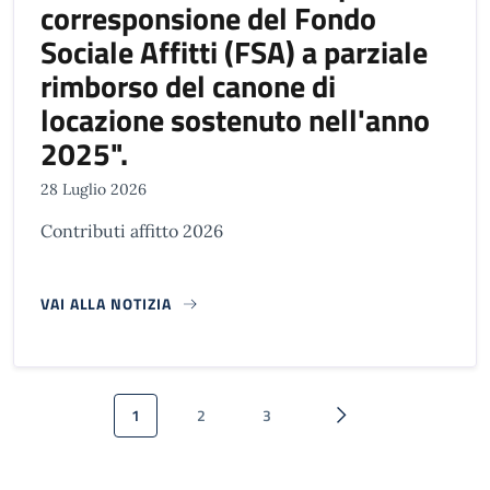
corresponsione del Fondo
Sociale Affitti (FSA) a parziale
rimborso del canone di
locazione sostenuto nell'anno
2025".
28 Luglio 2026
Contributi affitto 2026
VAI ALLA NOTIZIA
Paginazione
1
2
3
Pagina attuale
Pagina
Pagina
Pagina successiva