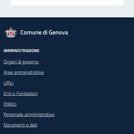
logo Unione Europea
Comune di Genova
Footer - Navigazione
AMMINISTRAZIONE
Organi di governo
Aree amministrative
Uffici
Enti e Fondazioni
Politici
Personale amministrativo
Documenti e dati