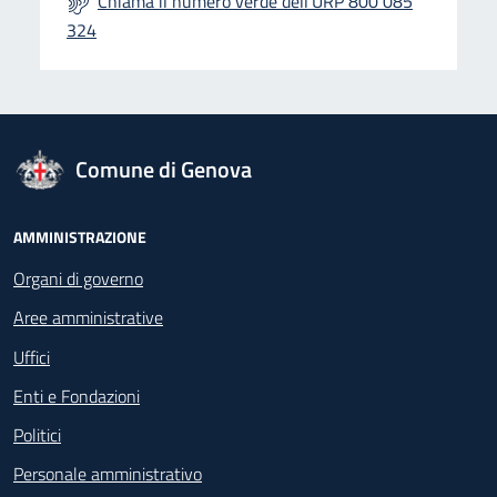
Chiama il numero verde dell'URP 800 085
324
logo Unione Europea
Comune di Genova
Footer - Navigazione
AMMINISTRAZIONE
Organi di governo
Aree amministrative
Uffici
Enti e Fondazioni
Politici
Personale amministrativo