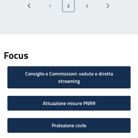
Paginazione
1
2
3
Pagina precedente
Pagina
Pagina attuale
Pagina
Pagina successi
Focus
Consiglio e Commissioni: sedute e diretta
streaming
Attuazione misure PNRR
Protezione civile