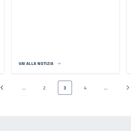
VAI ALLA NOTIZIA
…
2
3
4
…
Pagina precedente
Pagina
Pagina attuale
Pagina
P