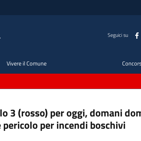
a
Seguici su
Seco
Vivere il Comune
Concors
ello 3 (rosso) per oggi, domani do
 pericolo per incendi boschivi