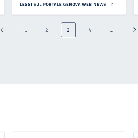
LEGGI SUL PORTALE GENOVA WEB NEWS
…
2
3
4
…
Pagina precedente
Pagina
Pagina attuale
Pagina
P