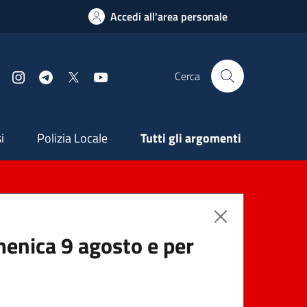
Accedi all'area personale
Cerca
Facebook
Instagram
Telegram
X
YouTube
ndaria
i
Polizia Locale
Tutti gli argomenti
menica 9 agosto e per