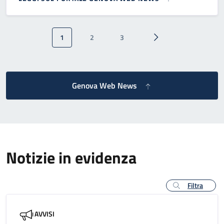
Paginazione
1
2
3
Pagina attuale
Pagina
Pagina
Pagina successiva
Genova Web News
Notizie in evidenza
Filtra
AVVISI