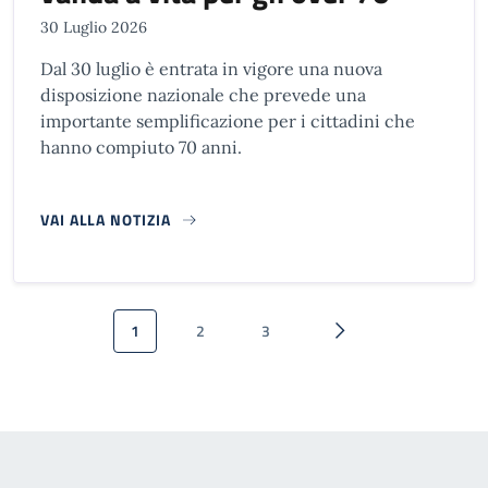
30 Luglio 2026
Dal 30 luglio è entrata in vigore una nuova
disposizione nazionale che prevede una
importante semplificazione per i cittadini che
hanno compiuto 70 anni.
VAI ALLA NOTIZIA
Paginazione
1
2
3
Pagina attuale
Pagina
Pagina
Pagina successiva