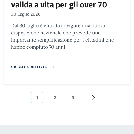
valida a vita per gli over 70
30 Luglio 2026
Dal 30 luglio è entrata in vigore una nuova
disposizione nazionale che prevede una
importante semplificazione per i cittadini che
hanno compiuto 70 anni.
VAI ALLA NOTIZIA
Paginazione
1
2
3
Pagina attuale
Pagina
Pagina
Pagina successiva