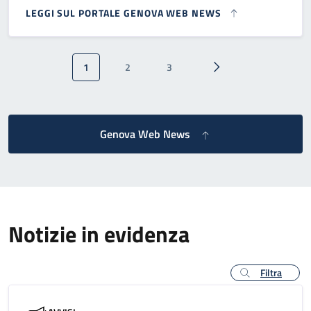
LEGGI SUL PORTALE GENOVA WEB NEWS
Paginazione
1
2
3
Pagina attuale
Pagina
Pagina
Pagina successiva
Genova Web News
Notizie in evidenza
Filtra