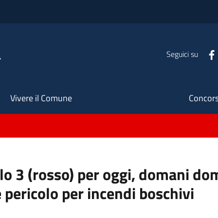
a
Seguici su
Seco
Vivere il Comune
Concors
ello 3 (rosso) per oggi, domani do
 pericolo per incendi boschivi