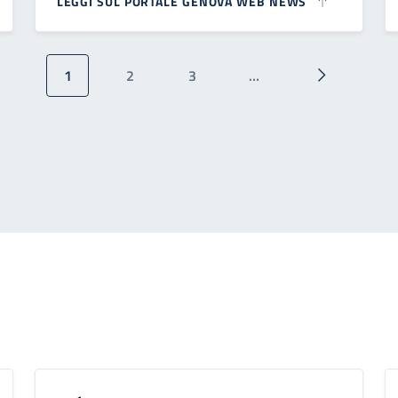
LEGGI SUL PORTALE GENOVA WEB NEWS
1
2
3
…
Pagina attuale
Pagina
Pagina
Pagina succ