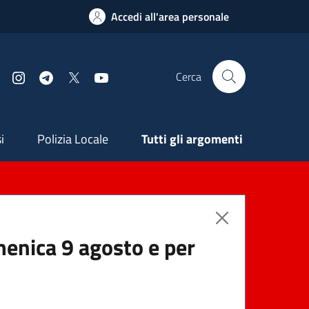
Accedi all'area personale
Cerca
Facebook
Instagram
Telegram
X
YouTube
ndaria
i
Polizia Locale
Tutti gli argomenti
menica 9 agosto e per