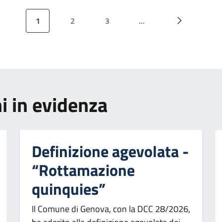
1
2
3
…
Pagina attuale
Pagina
Pagina
Pagina succ
i in evidenza
Definizione agevolata -
“Rottamazione
quinquies”
Il Comune di Genova, con la DCC 28/2026,