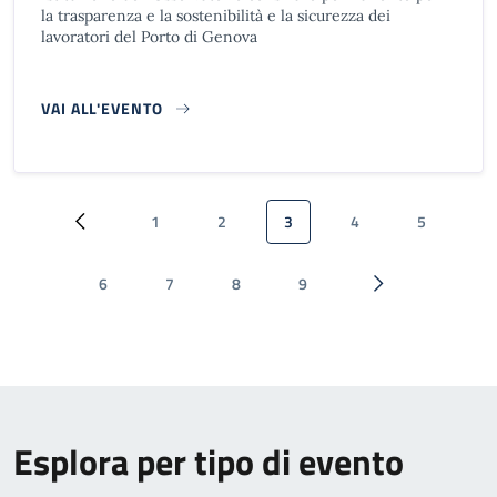
la trasparenza e la sostenibilità e la sicurezza dei
lavoratori del Porto di Genova
VAI ALL'EVENTO
Paginazione
1
2
3
4
5
Pagina precedente
Pagina
Pagina
Pagina attuale
Pagina
Pagina
6
7
8
9
Pagina
Pagina
Pagina
Pagina
Pagina successiva
Esplora per tipo di evento