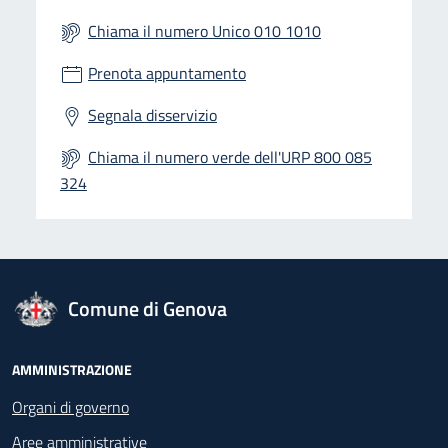
Chiama il numero Unico 010 1010
Prenota appuntamento
Segnala disservizio
Chiama il numero verde dell'URP 800 085
324
logo Unione Europea
Comune di Genova
Footer - Navigazione
AMMINISTRAZIONE
Organi di governo
Aree amministrative