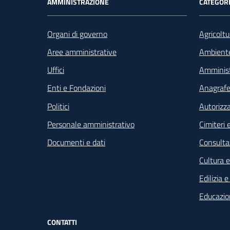
Footer - Navigazione
AMMINISTRAZIONE
CATEGORI
Organi di governo
Agricoltu
Aree amministrative
Ambient
Uffici
Amminist
Enti e Fondazioni
Anagrafe 
Politici
Autorizza
Personale amministrativo
Cimiteri e
Documenti e dati
Consultaz
Cultura 
Edilizia 
Educazio
CONTATTI