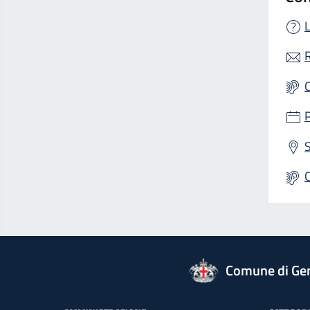
L
R
S
logo Unione Europea
Comune di Ge