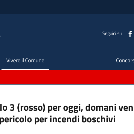
a
Seguici su
Seco
Vivere il Comune
Concors
llo 3 (rosso) per oggi, domani ve
pericolo per incendi boschivi