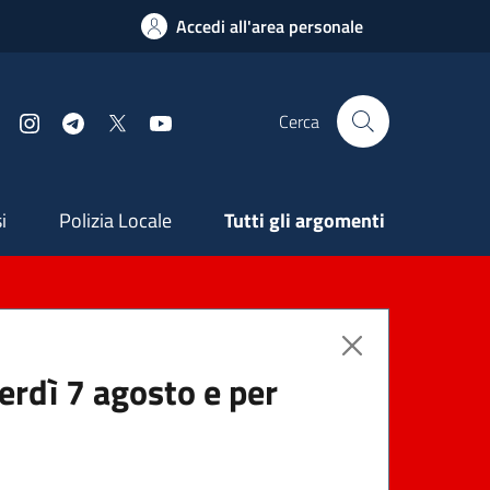
Accedi all'area personale
Cerca
Facebook
Instagram
Telegram
X
YouTube
ndaria
i
Polizia Locale
Tutti gli argomenti
nerdì 7 agosto e per