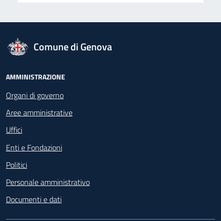
logo Unione Europea
Comune di Genova
Footer - Navigazione
AMMINISTRAZIONE
Organi di governo
Aree amministrative
Uffici
Enti e Fondazioni
Politici
Personale amministrativo
Documenti e dati