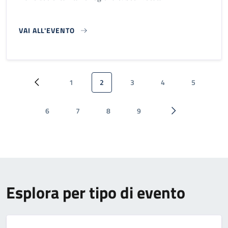
VAI ALL'EVENTO
Paginazione
1
2
3
4
5
Pagina precedente
Pagina
Pagina attuale
Pagina
Pagina
Pagina
6
7
8
9
Pagina
Pagina
Pagina
Pagina
Pagina successiva
Esplora per tipo di evento