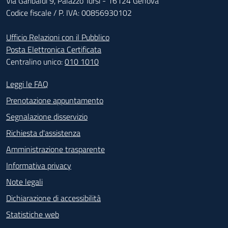
Via Garibaldi 9, Palazzo Tursi - 16124 Genova
Codice fiscale / P. IVA: 00856930102
Ufficio Relazioni con il Pubblico
Posta Elettronica Certificata
Centralino unico:
010 1010
Footer - Contatti
Leggi le FAQ
Prenotazione appuntamento
Segnalazione disservizio
Richiesta d'assistenza
Amministrazione trasparente
Informativa privacy
Note legali
Dichiarazione di accessibilità
Statistiche web