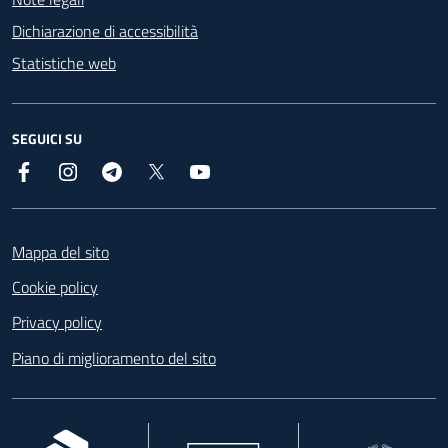
Dichiarazione di accessibilità
Statistiche web
SEGUICI SU
Facebook
Instagram
Telegram
X
YouTube
Footer
Mappa del sito
Cookie policy
Privacy policy
Piano di miglioramento del sito
, apre in una nuova scheda
, apre in una nuova scheda
, apre in una nuova 