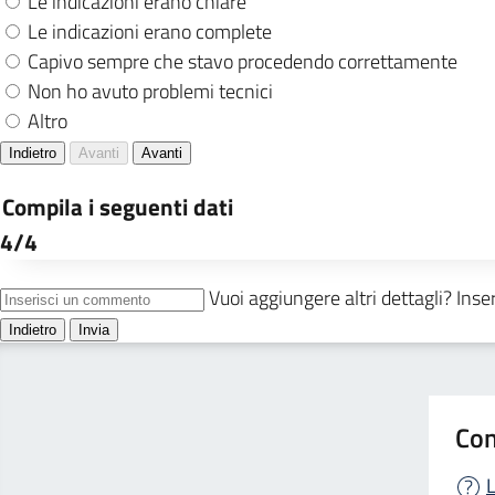
Con
L