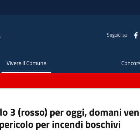
a
Seguici su
Seco
Vivere il Comune
Concors
llo 3 (rosso) per oggi, domani ve
pericolo per incendi boschivi