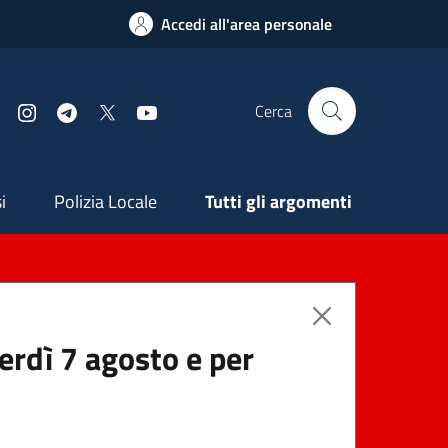
Accedi all'area personale
Cerca
Facebook
Instagram
Telegram
X
YouTube
ndaria
i
Polizia Locale
Tutti gli argomenti
nerdì 7 agosto e per