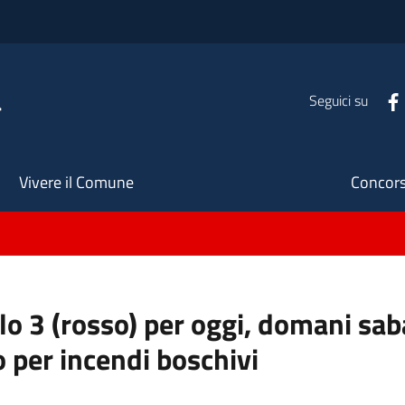
a
Seguici su
Seco
Vivere il Comune
Concors
ello 3 (rosso) per oggi, domani s
o per incendi boschivi