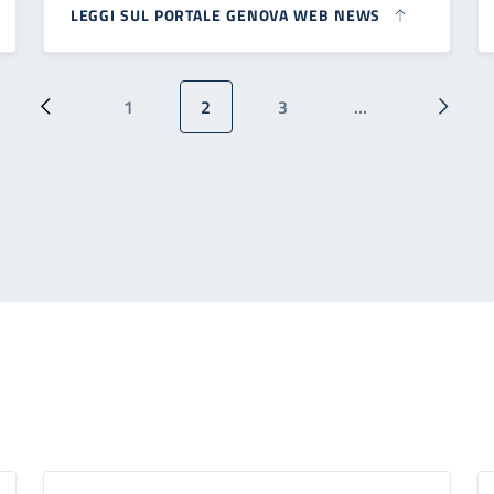
LEGGI SUL PORTALE GENOVA WEB NEWS
1
2
3
…
Pagina precedente
Pagina
Pagina attuale
Pagina
Pagina