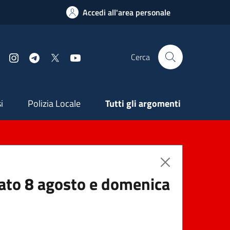
Accedi all'area personale
Cerca
Facebook
Instagram
Telegram
X
YouTube
ndaria
i
Polizia Locale
Tutti gli argomenti
abato 8 agosto e domenica