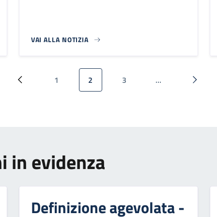
VAI ALLA NOTIZIA
1
2
3
…
Pagina precedente
Pagina
Pagina attuale
Pagina
Pagina
i in evidenza
Definizione agevolata -