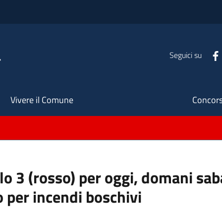
a
Seguici su
Seco
Vivere il Comune
Concors
ello 3 (rosso) per oggi, domani s
o per incendi boschivi