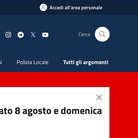
Accedi all'area personale
Cerca
Facebook
Instagram
Telegram
X
YouTube
ndaria
i
Polizia Locale
Tutti gli argomenti
abato 8 agosto e domenica