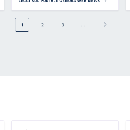
LEGGI SUL PORTALE GENOVA WEB NEWS
1
2
3
…
Pagina attuale
Pagina
Pagina
Pagina succ