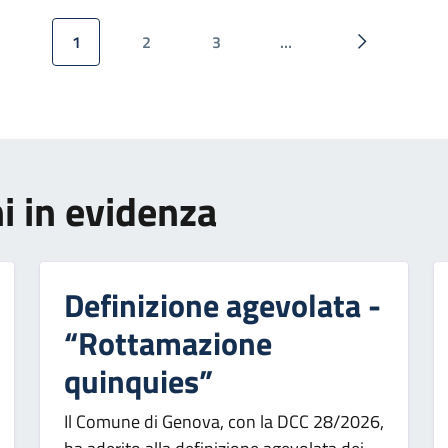
1
2
3
…
Pagina attuale
Pagina
Pagina
Pagina succ
i in evidenza
Definizione agevolata -
“Rottamazione
quinquies”
Il Comune di Genova, con la DCC 28/2026,