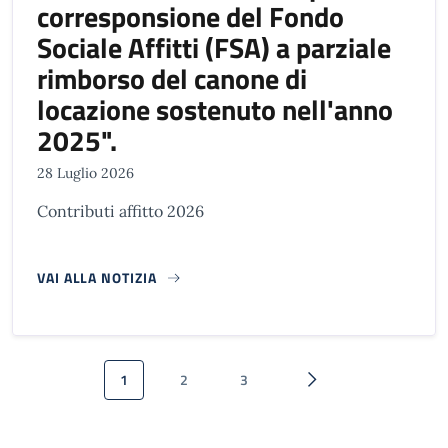
corresponsione del Fondo
Sociale Affitti (FSA) a parziale
rimborso del canone di
locazione sostenuto nell'anno
2025".
28 Luglio 2026
Contributi affitto 2026
VAI ALLA NOTIZIA
Paginazione
1
2
3
Pagina attuale
Pagina
Pagina
Pagina successiva