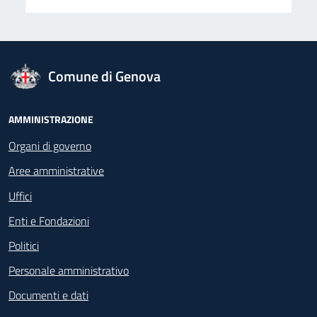
logo Unione Europea
Comune di Genova
Footer - Navigazione
AMMINISTRAZIONE
Organi di governo
Aree amministrative
Uffici
Enti e Fondazioni
Politici
Personale amministrativo
Documenti e dati