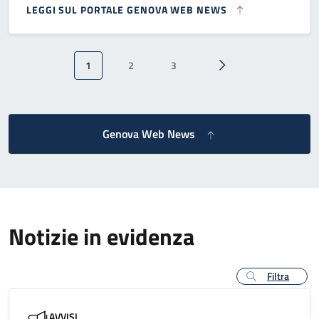
LEGGI SUL PORTALE GENOVA WEB NEWS
Paginazione
1
2
3
Pagina attuale
Pagina
Pagina
Pagina successiva
Genova Web News
Notizie in evidenza
Filtra
AVVISI