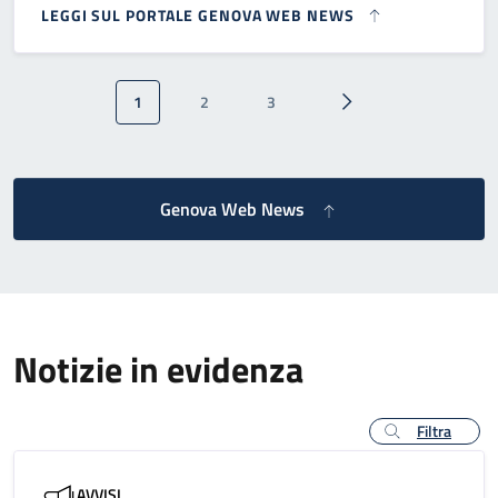
LEGGI SUL PORTALE GENOVA WEB NEWS
Paginazione
1
2
3
Pagina attuale
Pagina
Pagina
Pagina successiva
Genova Web News
Notizie in evidenza
Filtra
AVVISI