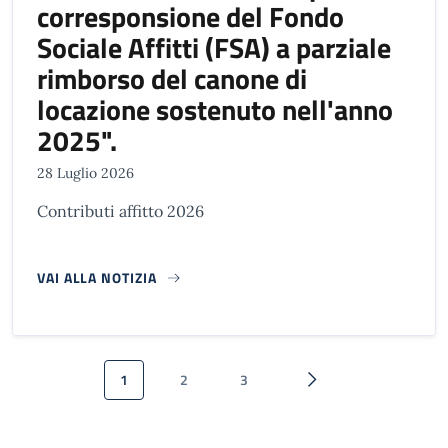
corresponsione del Fondo
Sociale Affitti (FSA) a parziale
rimborso del canone di
locazione sostenuto nell'anno
2025".
28 Luglio 2026
Contributi affitto 2026
VAI ALLA NOTIZIA
Paginazione
1
2
3
Pagina attuale
Pagina
Pagina
Pagina successiva