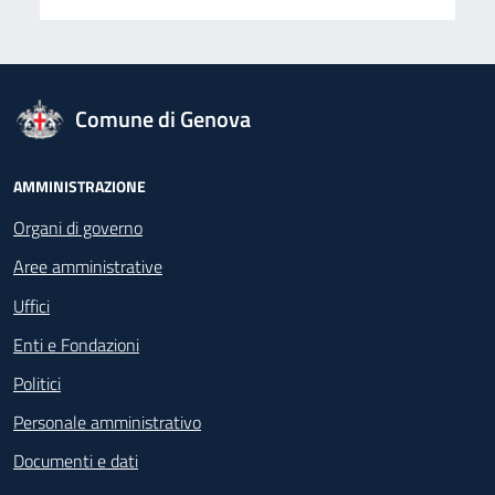
logo Unione Europea
Comune di Genova
Footer - Navigazione
AMMINISTRAZIONE
Organi di governo
Aree amministrative
Uffici
Enti e Fondazioni
Politici
Personale amministrativo
Documenti e dati