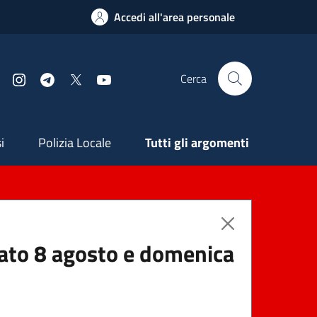
Accedi all'area personale
Cerca
Facebook
Instagram
Telegram
X
YouTube
ndaria
i
Polizia Locale
Tutti gli argomenti
abato 8 agosto e domenica