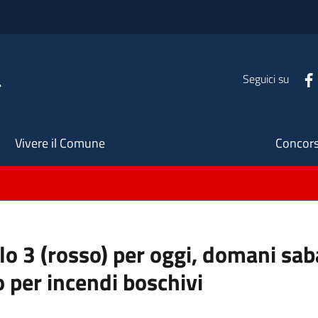
a
Seguici su
Seco
Vivere il Comune
Concors
ello 3 (rosso) per oggi, domani s
o per incendi boschivi