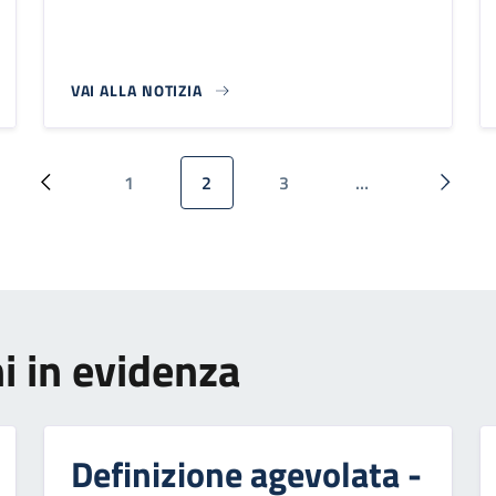
VAI ALLA NOTIZIA
1
2
3
…
Pagina precedente
Pagina
Pagina attuale
Pagina
Pagina
i in evidenza
Definizione agevolata -