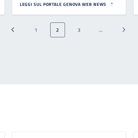
LEGGI SUL PORTALE GENOVA WEB NEWS
1
2
3
…
Pagina precedente
Pagina
Pagina attuale
Pagina
Pagina