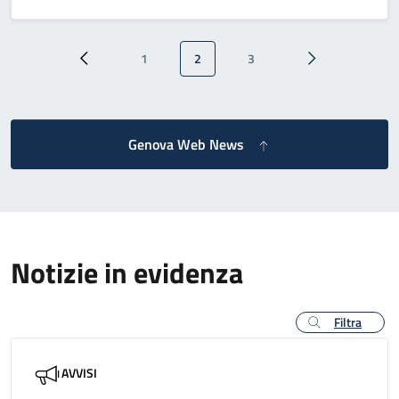
Paginazione
1
2
3
Pagina precedente
Pagina
Pagina attuale
Pagina
Pagina successi
Genova Web News
Notizie in evidenza
Filtra
AVVISI