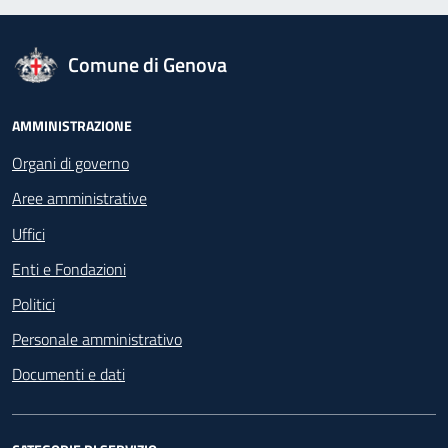
logo Unione Europea
Comune di Genova
Footer - Navigazione
AMMINISTRAZIONE
Organi di governo
Aree amministrative
Uffici
Enti e Fondazioni
Politici
Personale amministrativo
Documenti e dati