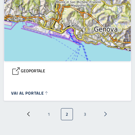
GEOPORTALE
VAI AL PORTALE
Paginazione
1
2
3
Pagina precedente
Pagina
Pagina attuale
Pagina
Pagina successi