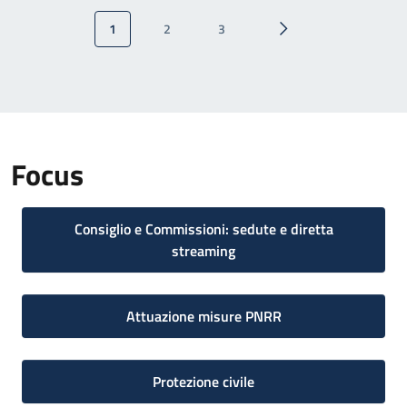
Paginazione
1
2
3
Pagina attuale
Pagina
Pagina
Pagina successiva
Focus
Consiglio e Commissioni: sedute e diretta
streaming
Attuazione misure PNRR
Protezione civile