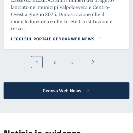
L’assessora Lodi: «Ottimi i numeri del progetto
lanciato nei municipi Valpolcevera e Centro-
Ovest a giugno 2025. Dimostrazione che il
modello funziona e che la rete tra istituzioni e
terzo…
LEGGI SUL PORTALE GENOVA WEB NEWS
Paginazione
1
2
3
Pagina attuale
Pagina
Pagina
Pagina successiva
Genova Web News