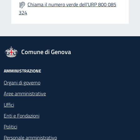
Chiama il numero verde dell'URP 800 085
324
logo Unione Europea
Comune di Genova
Footer - Navigazione
AMMINISTRAZIONE
Organi di governo
Aree amministrative
Uffici
Enti e Fondazioni
Politici
Personale amministrativo