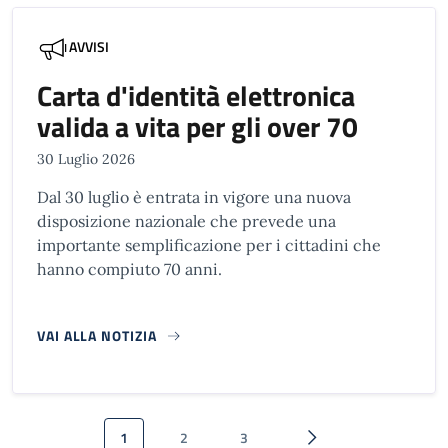
AVVISI
Carta d'identità elettronica
valida a vita per gli over 70
30 Luglio 2026
Dal 30 luglio è entrata in vigore una nuova
disposizione nazionale che prevede una
importante semplificazione per i cittadini che
hanno compiuto 70 anni.
VAI ALLA NOTIZIA
Paginazione
1
2
3
Pagina attuale
Pagina
Pagina
Pagina successiva