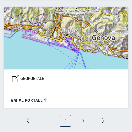
GEOPORTALE
VAI AL PORTALE
Paginazione
1
2
3
Pagina precedente
Pagina
Pagina attuale
Pagina
Pagina successi