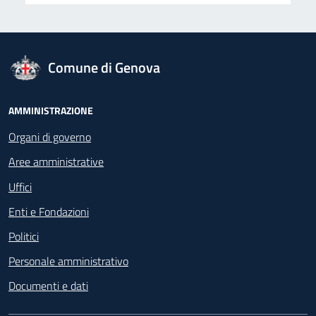
logo Unione Europea
Comune di Genova
Footer - Navigazione
AMMINISTRAZIONE
Organi di governo
Aree amministrative
Uffici
Enti e Fondazioni
Politici
Personale amministrativo
Documenti e dati