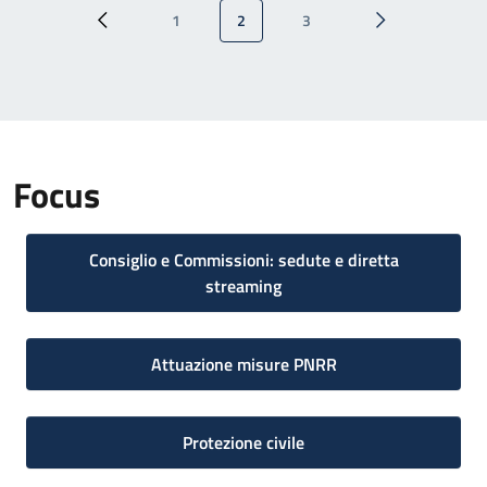
Paginazione
1
2
3
Pagina precedente
Pagina
Pagina attuale
Pagina
Pagina successi
Focus
Consiglio e Commissioni: sedute e diretta
streaming
Attuazione misure PNRR
Protezione civile