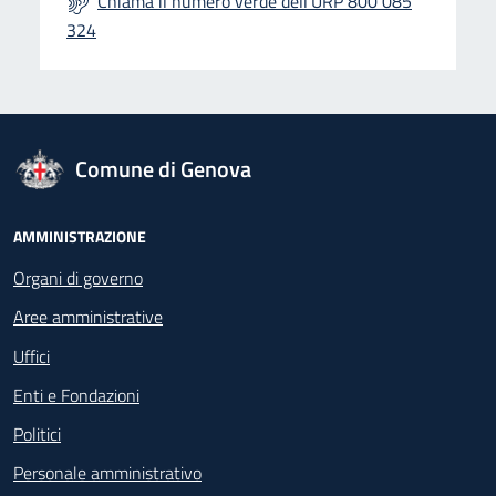
Chiama il numero verde dell'URP 800 085
324
logo Unione Europea
Comune di Genova
Footer - Navigazione
AMMINISTRAZIONE
Organi di governo
Aree amministrative
Uffici
Enti e Fondazioni
Politici
Personale amministrativo