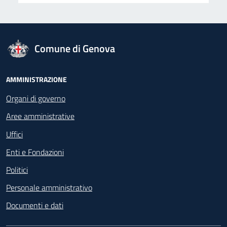
logo Unione Europea
Comune di Genova
Footer - Navigazione
AMMINISTRAZIONE
Organi di governo
Aree amministrative
Uffici
Enti e Fondazioni
Politici
Personale amministrativo
Documenti e dati