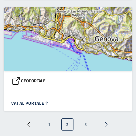
GEOPORTALE
VAI AL PORTALE
Paginazione
1
2
3
Pagina precedente
Pagina
Pagina attuale
Pagina
Pagina successi