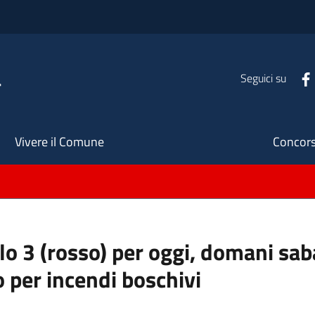
a
Seguici su
Seco
Vivere il Comune
Concors
ello 3 (rosso) per oggi, domani s
o per incendi boschivi