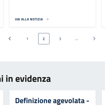
VAI ALLA NOTIZIA
1
2
3
…
Pagina precedente
Pagina
Pagina attuale
Pagina
Pagina
i in evidenza
Definizione agevolata -