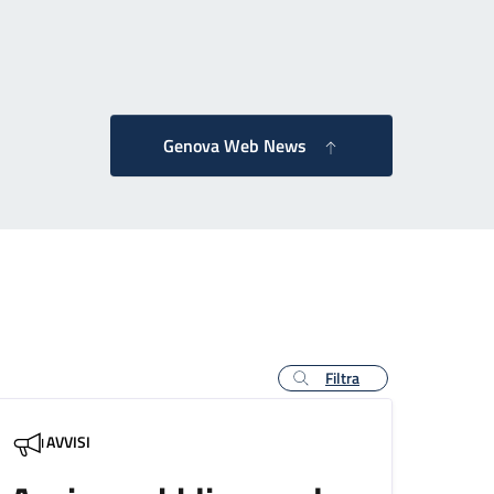
 successiva
Genova Web News
Filtra
AVVISI