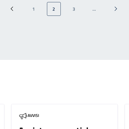
1
2
3
…
Pagina precedente
Pagina
Pagina attuale
Pagina
Pagina
AVVISI