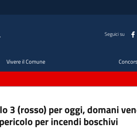
a
Seguici su
Seco
Vivere il Comune
Concors
llo 3 (rosso) per oggi, domani ve
pericolo per incendi boschivi