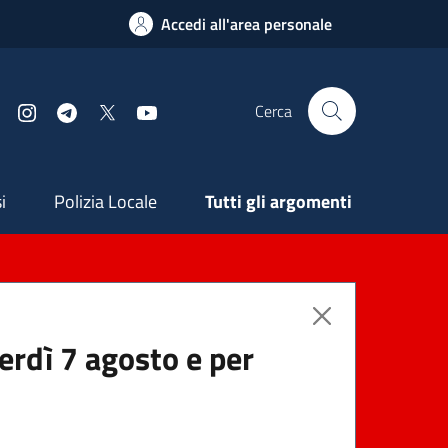
Accedi all'area personale
Cerca
Facebook
Instagram
Telegram
X
YouTube
ndaria
i
Polizia Locale
Tutti gli argomenti
nerdì 7 agosto e per