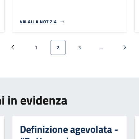
VAI ALLA NOTIZIA
1
2
3
…
Pagina precedente
Pagina
Pagina attuale
Pagina
Pagina
i in evidenza
Definizione agevolata -