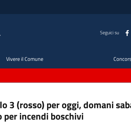
a
Seguici su
Seco
Vivere il Comune
Concors
ello 3 (rosso) per oggi, domani s
o per incendi boschivi