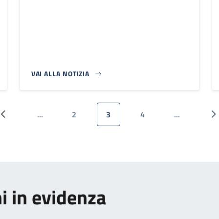
VAI ALLA NOTIZIA
…
2
3
4
…
Pagina precedente
Pagina
Pagina attuale
Pagina
P
i in evidenza