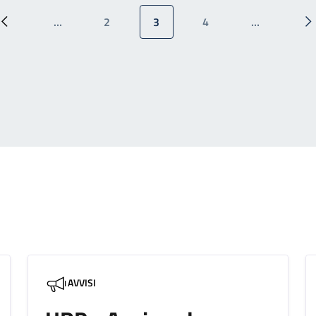
…
2
3
4
…
Pagina precedente
Pagina
Pagina attuale
Pagina
P
AVVISI