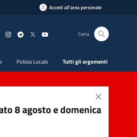
Accedi all'area personale
Cerca
Facebook
Instagram
Telegram
X
YouTube
ndaria
i
Polizia Locale
Tutti gli argomenti
abato 8 agosto e domenica