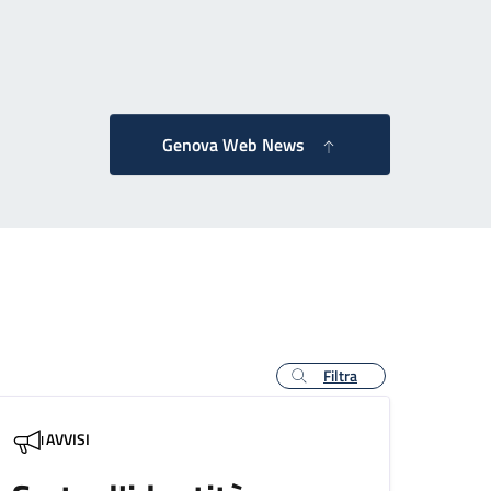
agina successiva
Genova Web News
Filtra
AVVISI