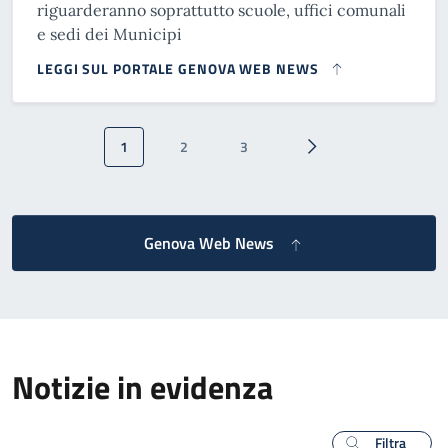
riguarderanno soprattutto scuole, uffici comunali
e sedi dei Municipi
LEGGI SUL PORTALE GENOVA WEB NEWS
Paginazione
1
2
3
Pagina attuale
Pagina
Pagina
Pagina successiva
Genova Web News
Notizie in evidenza
Filtra