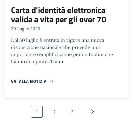
Carta d'identità elettronica
valida a vita per gli over 70
30 Luglio 2026
Dal 30 luglio è entrata in vigore una nuova
disposizione nazionale che prevede una
importante semplificazione per i cittadini che
hanno compiuto 70 anni.
VAI ALLA NOTIZIA
Paginazione
1
2
3
Pagina attuale
Pagina
Pagina
Pagina successiva