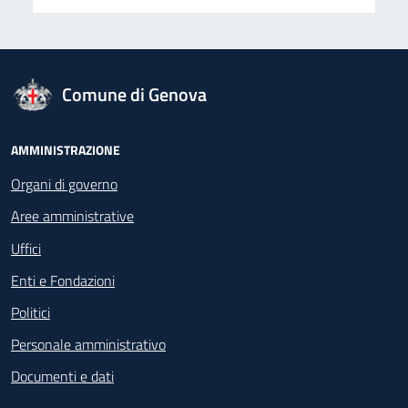
logo Unione Europea
Comune di Genova
Footer - Navigazione
AMMINISTRAZIONE
Organi di governo
Aree amministrative
Uffici
Enti e Fondazioni
Politici
Personale amministrativo
Documenti e dati