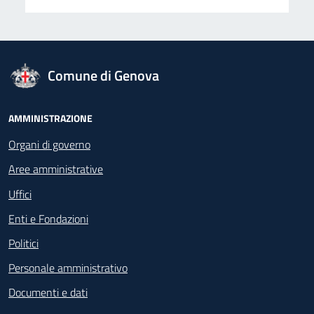
logo Unione Europea
Comune di Genova
Footer - Navigazione
AMMINISTRAZIONE
Organi di governo
Aree amministrative
Uffici
Enti e Fondazioni
Politici
Personale amministrativo
Documenti e dati