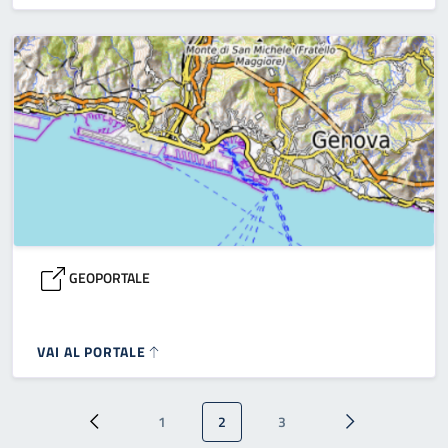
GEOPORTALE
VAI AL PORTALE
Paginazione
1
2
3
Pagina precedente
Pagina
Pagina attuale
Pagina
Pagina successi