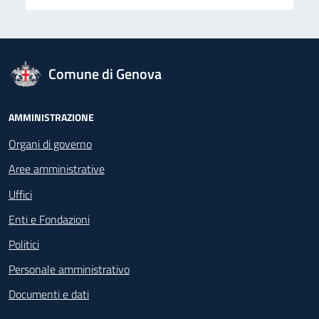
logo Unione Europea
Comune di Genova
Footer - Navigazione
AMMINISTRAZIONE
Organi di governo
Aree amministrative
Uffici
Enti e Fondazioni
Politici
Personale amministrativo
Documenti e dati