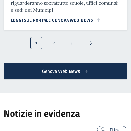
riguarderanno soprattutto scuole, uffici comunali
e sedi dei Municipi
LEGGI SUL PORTALE GENOVA WEB NEWS
Paginazione
1
2
3
Pagina attuale
Pagina
Pagina
Pagina successiva
Genova Web News
Notizie in evidenza
Filtra