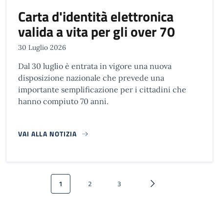
Carta d'identità elettronica
valida a vita per gli over 70
30 Luglio 2026
Dal 30 luglio è entrata in vigore una nuova
disposizione nazionale che prevede una
importante semplificazione per i cittadini che
hanno compiuto 70 anni.
VAI ALLA NOTIZIA
Paginazione
1
2
3
Pagina attuale
Pagina
Pagina
Pagina successiva