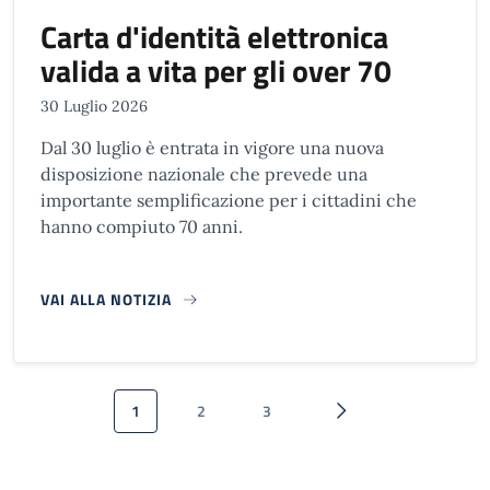
Carta d'identità elettronica
valida a vita per gli over 70
30 Luglio 2026
Dal 30 luglio è entrata in vigore una nuova
disposizione nazionale che prevede una
importante semplificazione per i cittadini che
hanno compiuto 70 anni.
VAI ALLA NOTIZIA
Paginazione
1
2
3
Pagina attuale
Pagina
Pagina
Pagina successiva