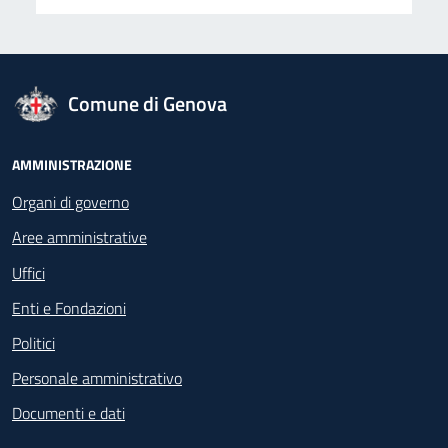
logo Unione Europea
Comune di Genova
Footer - Navigazione
AMMINISTRAZIONE
Organi di governo
Aree amministrative
Uffici
Enti e Fondazioni
Politici
Personale amministrativo
Documenti e dati