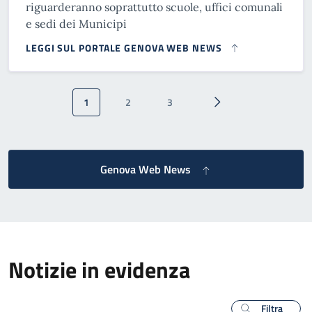
riguarderanno soprattutto scuole, uffici comunali
e sedi dei Municipi
LEGGI SUL PORTALE GENOVA WEB NEWS
Paginazione
1
2
3
Pagina attuale
Pagina
Pagina
Pagina successiva
Genova Web News
Notizie in evidenza
Filtra