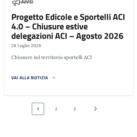
AVVISI
Progetto Edicole e Sportelli ACI
4.0 – Chiusure estive
delegazioni ACI – Agosto 2026
28 Luglio 2026
Chiusure sul territorio sportelli ACI
VAI ALLA NOTIZIA
Paginazione
1
2
3
Pagina attuale
Pagina
Pagina
Pagina successiva