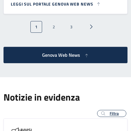
LEGGI SUL PORTALE GENOVA WEB NEWS
Paginazione
1
2
3
Pagina attuale
Pagina
Pagina
Pagina successiva
Genova Web News
Notizie in evidenza
Filtra
AVVISI