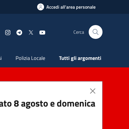
Accedi all'area personale
Cerca
Facebook
Instagram
Telegram
X
YouTube
ndaria
i
Polizia Locale
Tutti gli argomenti
abato 8 agosto e domenica