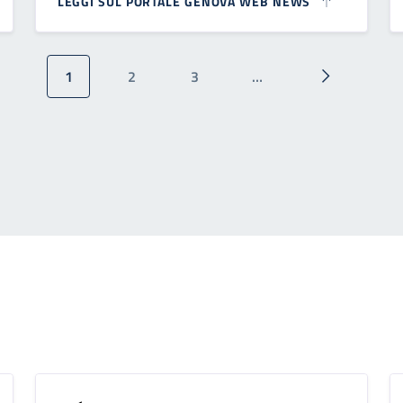
LEGGI SUL PORTALE GENOVA WEB NEWS
1
2
3
…
Pagina attuale
Pagina
Pagina
Pagina succ