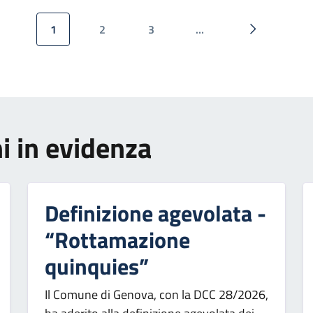
1
2
3
…
Pagina attuale
Pagina
Pagina
Pagina succ
i in evidenza
Definizione agevolata -
“Rottamazione
quinquies”
Il Comune di Genova, con la DCC 28/2026,