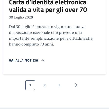
Carta d'identità elettronica
valida a vita per gli over 70
30 Luglio 2026
Dal 30 luglio è entrata in vigore una nuova
disposizione nazionale che prevede una
importante semplificazione per i cittadini che
hanno compiuto 70 anni.
VAI ALLA NOTIZIA
Paginazione
1
2
3
Pagina attuale
Pagina
Pagina
Pagina successiva