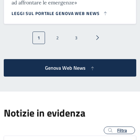
ad affrontare le emergenze»
LEGGI SUL PORTALE GENOVA WEB NEWS
Paginazione
1
2
3
Pagina attuale
Pagina
Pagina
Pagina successiva
Genova Web News
Notizie in evidenza
Filtra