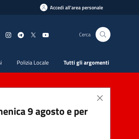
Accedi all'area personale
Cerca
Facebook
Instagram
Telegram
X
YouTube
ndaria
i
Polizia Locale
Tutti gli argomenti
menica 9 agosto e per