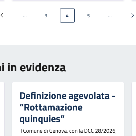
…
3
4
5
…
Pagina precedente
Pagina
Pagina attuale
Pagina
P
i in evidenza
Definizione agevolata -
“Rottamazione
quinquies”
Il Comune di Genova, con la DCC 28/2026,