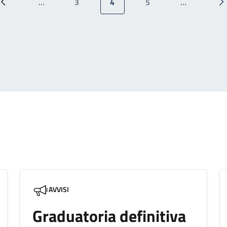
…
3
4
5
…
Pagina precedente
Pagina
Pagina attuale
Pagina
P
AVVISI
Graduatoria definitiva