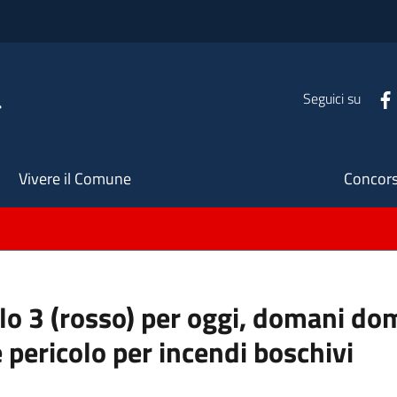
a
Seguici su
Seco
Vivere il Comune
Concors
ello 3 (rosso) per oggi, domani do
 pericolo per incendi boschivi