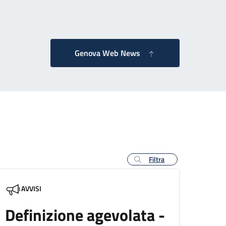
agina successiva
Genova Web News
Filtra
AVVISI
Definizione agevolata -