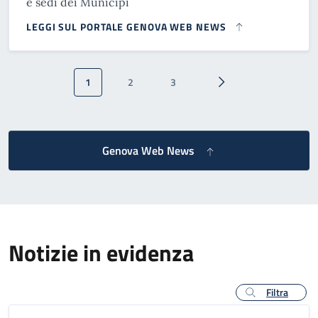
e sedi dei Municipi
LEGGI SUL PORTALE GENOVA WEB NEWS
Paginazione
1
2
3
Pagina attuale
Pagina
Pagina
Pagina successiva
Genova Web News
Notizie in evidenza
Filtra