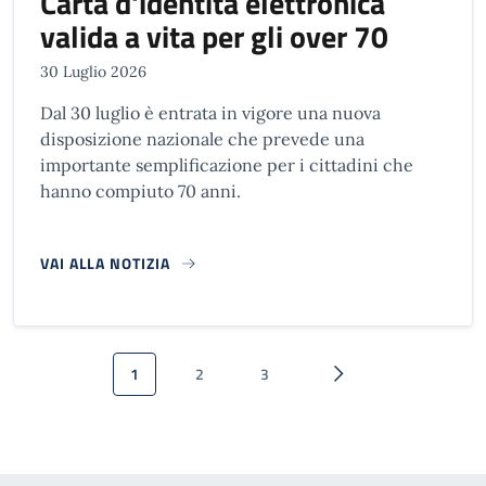
Carta d'identità elettronica
valida a vita per gli over 70
30 Luglio 2026
Dal 30 luglio è entrata in vigore una nuova
disposizione nazionale che prevede una
importante semplificazione per i cittadini che
hanno compiuto 70 anni.
VAI ALLA NOTIZIA
Paginazione
1
2
3
Pagina attuale
Pagina
Pagina
Pagina successiva