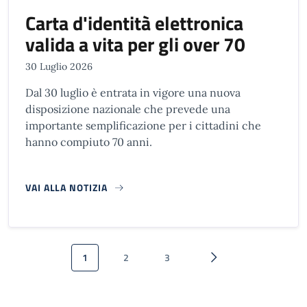
Carta d'identità elettronica
valida a vita per gli over 70
30 Luglio 2026
Dal 30 luglio è entrata in vigore una nuova
disposizione nazionale che prevede una
importante semplificazione per i cittadini che
hanno compiuto 70 anni.
VAI ALLA NOTIZIA
Paginazione
1
2
3
Pagina attuale
Pagina
Pagina
Pagina successiva