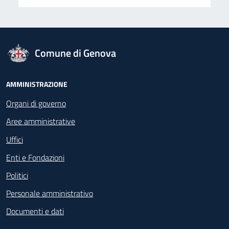
logo Unione Europea
Comune di Genova
Footer - Navigazione
AMMINISTRAZIONE
Organi di governo
Aree amministrative
Uffici
Enti e Fondazioni
Politici
Personale amministrativo
Documenti e dati