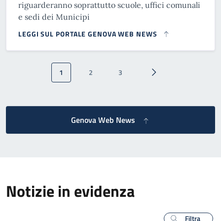
riguarderanno soprattutto scuole, uffici comunali
e sedi dei Municipi
LEGGI SUL PORTALE GENOVA WEB NEWS
Paginazione
1
2
3
Pagina attuale
Pagina
Pagina
Pagina successiva
Genova Web News
Notizie in evidenza
Filtra